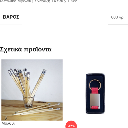
Μεταλικό Μρελόκ με χάραξη 14.5εκ χ 1.5εκ
ΒΆΡΟΣ
600 γρ.
Σχετικά προϊόντα
Μολύβι
-17%